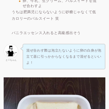
卵、牛乳、生クリーム、パルスイートを混
ぜ合わすよ
うちは肥満児にならないように砂糖じゃなくて低
カロリーのパルスイート 笑
バニラエッセンス入れると高級感出そう
混ぜ合わす際は泡立たないように卵の白身が泡
立て器に引っかからなくなるまで混ぜるといい
とーちゃん
よ！