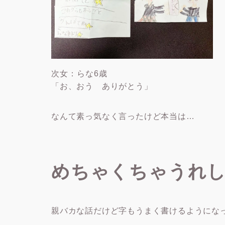
次女：らな6歳
「お、おう ありがとう」
なんて素っ気なく言ったけど本当は…
めちゃくちゃうれ
親バカな話だけど字もうまく書けるようにな