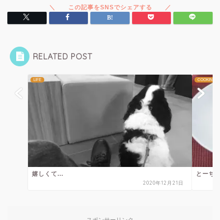
RELATED POST
LIFE
COOKING
嬉しくて...
とーち
2020年12月21日