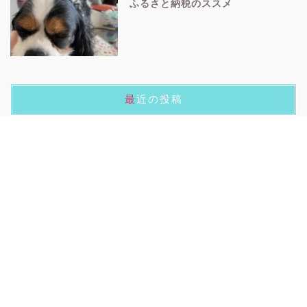
ふるさと納税のススメ
最近の投稿
【美容生活】始める
【MATE CITY】カスタマイズしてみた
SURF日記2022.2.13【コロナとバレンタイン】
【siroca おうちシェフPRO】導入してみた
SURF日記 2022.1.8【ちょっと遅めの初詣】