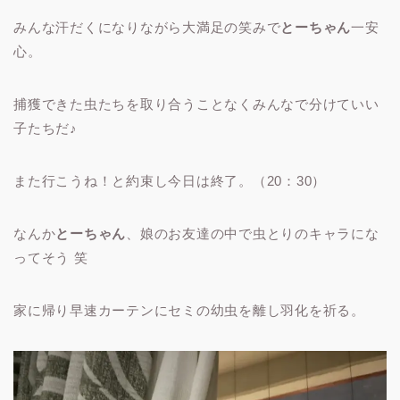
みんな汗だくになりながら大満足の笑みで
とーちゃん
一安
心。
捕獲できた虫たちを取り合うことなくみんなで分けていい
子たちだ♪
また行こうね！と約束し今日は終了。（20：30）
なんか
とーちゃん
、娘のお友達の中で虫とりのキャラにな
ってそう 笑
家に帰り早速カーテンにセミの幼虫を離し羽化を祈る。