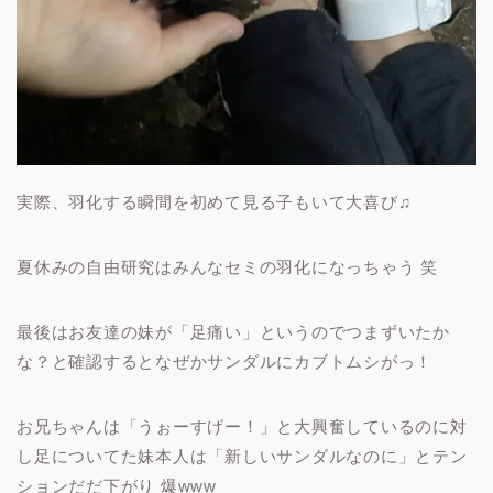
実際、羽化する瞬間を初めて見る子もいて大喜び♫
夏休みの自由研究はみんなセミの羽化になっちゃう 笑
最後はお友達の妹が「足痛い」というのでつまずいたか
な？と確認するとなぜかサンダルにカブトムシがっ！
お兄ちゃんは「うぉーすげー！」と大興奮しているのに対
し足についてた妹本人は「新しいサンダルなのに」とテン
ションだだ下がり 爆www