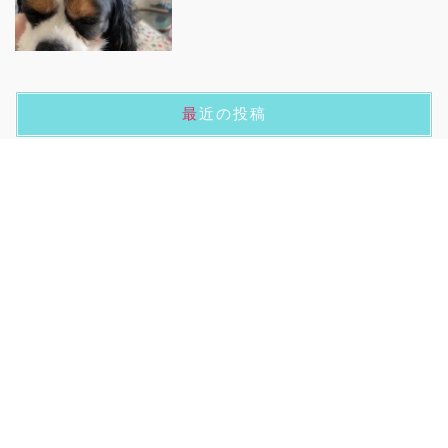
最近の投稿
【美容生活】始める
【MATE CITY】カスタマイズしてみた
SURF日記2022.2.13【コロナとバレンタイン】
【siroca おうちシェフPRO】導入してみた
SURF日記 2022.1.8【ちょっと遅めの初詣】