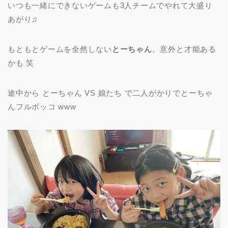
いつも一緒にできないゲームも3人チームでやれて大盛り
あがり♫
もともとゲームを全然しない
とーちゃん
。意外と才能ある
かも 笑
途中から とーちゃん VS 娘たち で二人がかりでとーちゃ
んフルボッコ www